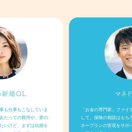
き新婚OL
マネド
事も仕事もこなしていま
「お金の専門家」ファイ
あたっての費用や、夢の
して、保険の相談はもち
たいけど、まずは結婚を
ネープランの実現をサポ