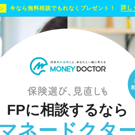
詳し
今なら無料相談で
もれなくプレゼント！
ン
保険選び、見直しも
FPに相談するなら
マネードクタ